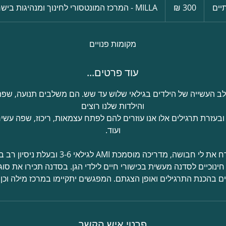
שקלים
יים
ה
MILLA - המרכז המונטסורי לחינוך ומנהיגות בישראל
חדשים
ס
ת
י
מקומות פנויים
י
ם
עוד פרטים...
לב העשייה של הילדים בגילאי שלוש עד שש. הם משלבים תנועה, שפה
ובעזרת תרגילים אלו אנו עוזרים להם לפתח עצמאות, ריכוז, שפה עשיר
אנחנו מתרגשות לארח את לי חבושה, מדריכה מוסמכת 
חינוכיים לסדנה מעשית בכישורי חיים לילדי הגן. בסדנה תכירו את סוג
 בהכנת התרגילים ואופן הצגתם. המפגשים יתקיימו במרכז מילה וכן י
פרטי איש הקשר