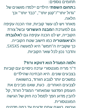
תחומים נוספים:
ב
תחום השפתי
הילדים יילמדו מושגים של
"גדול יותר"/"קטן יותר", "כבד יותר" וכך
הלאה.
מאחר ויש לנו עשר קוביות, זוהי הכנה עקיפה
גם למערכת ה
מבנה העשרוני
ובשל צורת
הקובייה, יש לנו הכנה עקיפה גם ל
אלגברה
ול
גיאומטריה
כמו חישוב שטח הקובייה.
כך שקובייה ה"חמש" היא למעשה 5X5X5.
והדבר נכון לכל שאר הקוביות.
ולמה המגדל הוא דווקא ורוד?
ד"ר מריה מונטסורי ערכה ניסויים עם קוביות
בצבעים שונים. היא הבחינה שהילדים
נמשכים יותר לצבע הוורוד, בהשוואה
לצבעים האחרים. כעת, שאנו מבינים את
העומק הפדגוגי שמאחורי המגדל הורוד, קל
להבין מדוע הפך לסמל כה חזק של הגישה
המונטסורית.
ועכשיו, כשגם אתם יודעים עד כמה מדהים