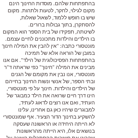
בהתפתחות שלהם. מוסדות החינוך הינם
מקום לגילוי, לחקר, לטעות ולתהות. מקום
שיש בו חופש ללמוד, לשאול שאלות,
להסתקרן, בתוך גבולות ברורים.
לשיטתה, תפקידו של בית הספר הוא המקום
בו הילדים והילדות מתכוננים לחיים עצמם.
מונטסורי כתבה: "אין להבין את המילה חינוך
במובן של הוראה אלא של תמיכה
בהתפתחות הפסיכולוגית של הילד". אם אנו
מבינים את המילה "חינוך" כפי שראתה ד"ר
מונטסורי, אנו נבין את מקומם של הגנים
ובתי הספר, של אנשי ונשות החינוך בחייהם
של הילדים והילדות. חינוך על פי מונטסורי,
הינו דרך חיים שרואה את הילד כמבוגר של
העתיד, ואם אנו רוצים לדאוג לעתיד,
למבוגרים שיהיו כאן גם אחרינו, עלינו
להשקיע בחינוך הדור הצעיר. אף שמונטסורי
לא הייתה היחידה או הראשונה שעסקה
בנושאים אלו, היא הייתה מהראשונות
שהבינו את חשיבות ההסתכלות השונה על