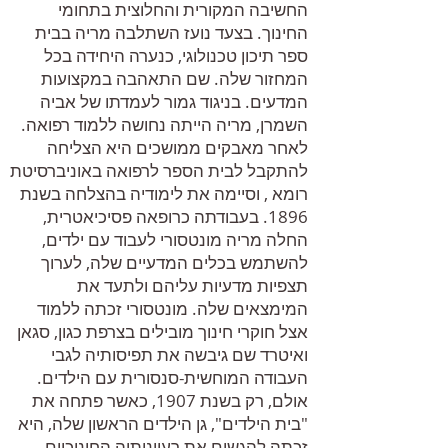
החשיבה המקורית והחלוצית בתחומי
החינוך. בצעד נועז השתלבה מריה בבית
ספר תיכון טכנולוגי, כנערה היחידה בכל
המחזור שלה. שם התאהבה במקצועות
המדעים. בניגוד גמור לעמדתו של אביה
השמרן, מריה הייתה נחושה ללמוד רפואה.
לאחר מאבקים ממושכים היא הצליחה
להתקבל לבית הספר לרפואה באוניברסיטת
רומא , וסיימה את לימודיה בהצלחה בשנת
1896. בעבודתה כרופאה פסיכיאטרית,
החלה מריה מונטסורי לעבוד עם ילדים,
להשתמש בכלים המדעיים שלה, לערוך
תצפיות מדעיות עליהם ולתעד את
המימצאים שלה. מונטסורי זכתה ללמוד
אצל חוקרי חינוך מובילים בצרפת כגון, סגאן
ואיטרד שם גיבשה את תפיסותיה לגבי
העבודה המוחשית-סנסורית עם הילדים.
אולם, רק בשנת 1907, כאשר פתחה את
"בית הילדים", גן הילדים הראשון שלה, היא
זכתה להגשים את רעיונותיה החינוכיים