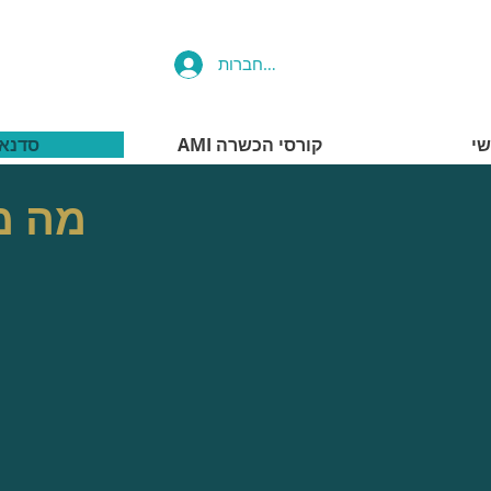
להתחברות
י
AMI קורסי הכשרה
סדנא
מה מ